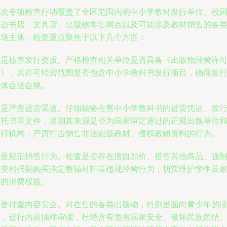
此次专项检查行动覆盖了全区范围内的中小学教材发行单位、校
周边书店、文具店、出版物零售网点以及可能涉及教材销售的各
市场主体。检查重点聚焦于以下几个方面：
一是核查发行资质。严格检查相关单位是否具备《出版物经营许
证》，其许可经营范围是否包含中小学教科书发行项目，确保发
主体合法合规。
二是严查进货渠道。仔细核验在售中小学教科书的进货凭证、发
委托书等文件，追溯其来源是否为国家审定通过的正规出版单位
发行机构，严厉打击销售非法盗版教材、侵权教辅资料的行为。
三是规范销售行为。检查是否存在擅自加价、搭售其他商品、强
或变相强制购买指定教辅材料等违规经营行为，切实维护学生及
长的消费权益。
四是排查内容安全。对在售的各类出版物，特别是面向青少年的
物，进行内容抽样审读，杜绝含有危害国家安全、破坏民族团结