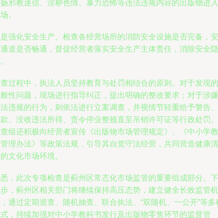
宣扬邪教迷信、淫秽色情、暴力恐怖等违法违规内容的出版物进
市场。
五是强化安全生产。检查各经营场所的消防安全设施是否完备，
全通道是否畅通，督促经营者落实安全生产主体责任，消除安全
患。
检查过程中，执法人员坚持教育与处罚相结合的原则。对于发现
一般性问题，现场进行指导纠正，提出明确的整改要求；对于涉
违法违规的行为，则依法进行立案调查，并视情节轻重给予警告
罚款、没收违法所得、责令停业整顿直至吊销许可证等行政处罚
检查组还积极向经营者宣传《出版物市场管理规定》、《中小学
材管理办法》等政策法规，引导其自觉守法经营，共同营造健康
朗的文化市场环境。
据悉，此次专项检查是蓟州区常态化市场监管的重要组成部分。
一步，蓟州区相关部门将继续保持高压态势，建立健全长效监管
制，通过定期巡查、随机抽查、联合执法、“双随机、一公开”等多
方式，持续加强对中小学教科书发行及出版物零售环节的监督管