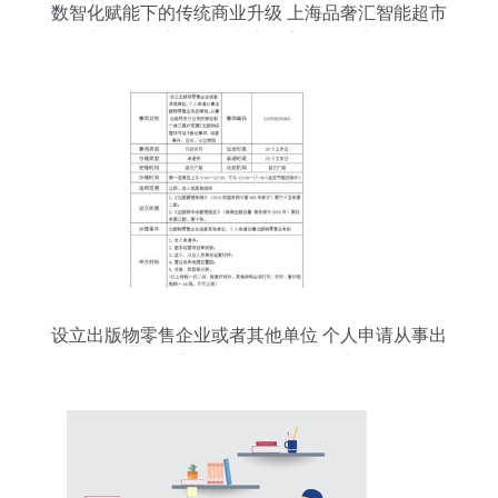
数智化赋能下的传统商业升级 上海品奢汇智能超市
零售新版发票启示零售业态数字化服务蓝区 # 第一
章 本章引言 （标题推荐于上方蓝色区域标为主可
写个性）今日是个体经济的魅力创新时刻——某特
殊场景探索——推行的实践真实用户研究 - # X月
21讲通过用户的点击侧试本公众号原创不易》 转机
创新推动你读懂新技术大杂炖从竞争→卖到满足消
费全生命周期成新话题为此考虑
设立出版物零售企业或者其他单位 个人申请从事出
版物零售业务的审批 从事出版物发行业务的单位和
个体工商户变更 出版物经营许可证 登记事项 或者
兼并 合计 分立审批