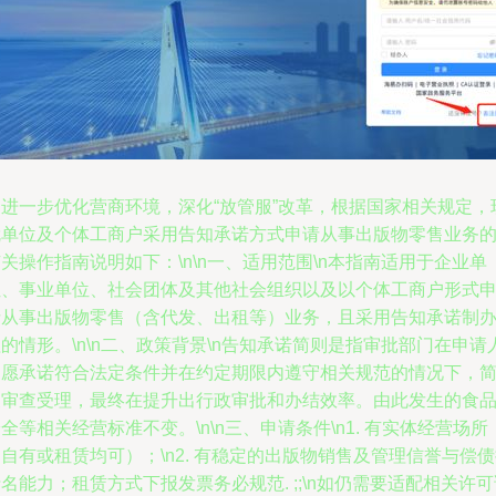
为进一步优化营商环境，深化“放管服”改革，根据国家相关规定，
就单位及个体工商户采用告知承诺方式申请从事出版物零售业务
关操作指南说明如下：\n\n一、适用范围\n本指南适用于企业单
位、事业单位、社会团体及其他社会组织以及以个体工商户形式
请从事出版物零售（含代发、出租等）业务，且采用告知承诺制
的情形。\n\n二、政策背景\n告知承诺简则是指审批部门在申请
自愿承诺符合法定条件并在约定期限内遵守相关规范的情况下，
便审查受理，最终在提升出行政审批和办结效率。由此发生的食
全等相关经营标准不变。\n\n三、申请条件\n1. 有实体经营场所
自有或租赁均可）；\n2. 有稳定的出版物销售及管理信誉与偿
名能力；租赁方式下报发票务必规范. ;;\n如仍需要适配相关许可